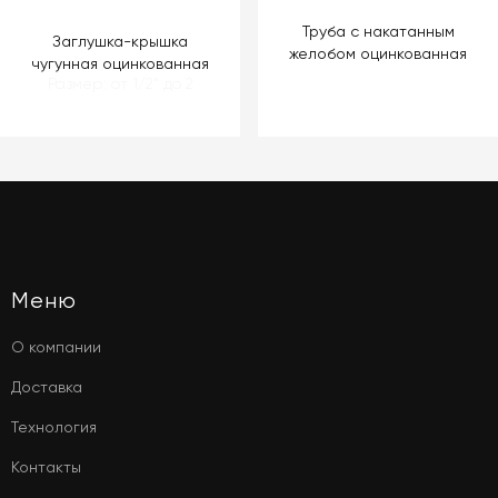
Труба с накатанным
Заглушка-крышка
желобом оцинкованная
чугунная оцинкованная
Размер: от 1/2" до 2
Меню
О компании
Доставка
Технология
Контакты