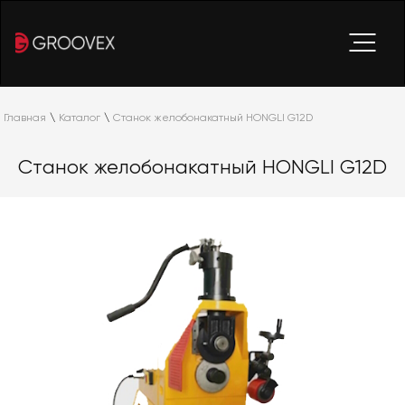
Главная
\
Каталог
\
Станок желобонакатный HONGLI G12D
Станок желобонакатный HONGLI G12D